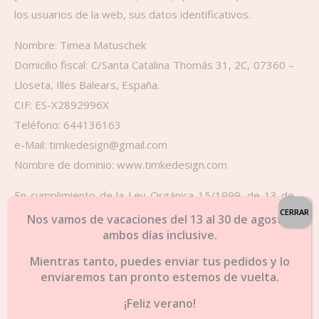
los usuarios de la web, sus datos identificativos.
Nombre: Timea Matuschek
Domicilio fiscal: C/Santa Catalina Thomás 31, 2C, 07360 –
Lloseta, Illes Balears, España.
CIF: ES-X2892996X
Teléfono: 644136163
e-Mail: timkedesign@gmail.com
Nombre de dominio: www.timkedesign.com
En cumplimiento de la Ley Orgánica 15/1999, de 13 de
CERRAR
diciembre, de Protección de Datos de Carácter
Nos vamos de vacaciones del 13 al 30 de agosto,
ambos días inclusive.
Personal, le informamos que los datos personales que
nos suministre a través de la página web
Mientras tanto, puedes enviar tus pedidos y lo
www.timkedesign.com serán tratados de forma
enviaremos tan pronto estemos de vuelta.
confidencial y pasarán a formar parte de un fichero
¡Feliz verano!
titularidad de timkedesign.com. Sus datos personales