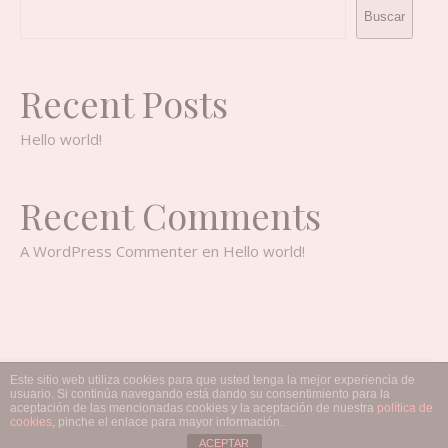
Buscar
Recent Posts
Hello world!
Recent Comments
A WordPress Commenter
en
Hello world!
Este sitio web utiliza cookies para que usted tenga la mejor experiencia de
2026 TimkeDesign ©
usuario. Si continúa navegando está dando su consentimiento para la
aceptación de las mencionadas cookies y la aceptación de nuestra
política de
Savona Theme by
Optima Themes
cookies
, pinche el enlace para mayor información.
ACEPTAR